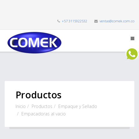
+57 3115922532
ventas@comek.com.co
Productos
Inicio
Productos
Empaque y Sellado
Empacadoras al vacio