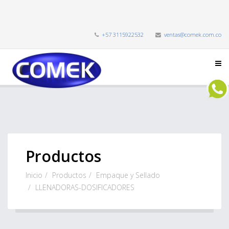
+57 3115922532
ventas@comek.com.co
Productos
Inicio
Productos
Empaque y Sellado
LLENADORAS-DOSIFICADORES