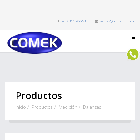
+57 3115922532
ventas@comek.com.co
Productos
Inicio
Productos
Medición
Balanzas