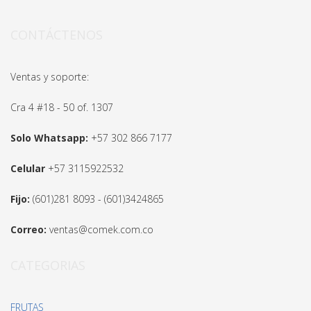
CONTÁCTENOS
Ventas y soporte:
Cra 4 #18 - 50 of. 1307
Solo Whatsapp:
+57 302 866 7177
Celular
+57 3115922532
Fijo:
(601)281 8093 - (601)3424865
Correo:
ventas@comek.com.co
CATEGORIAS
FRUTAS